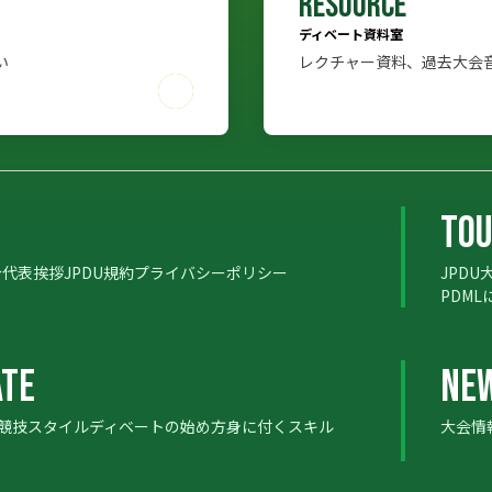
RESOURCE
ディベート資料室
い
レクチャー資料、過去大会
TO
介
代表挨拶
JPDU規約
プライバシーポリシー
JPD
TO
PDML
ATE
NE
の競技スタイル
ディベートの始め方
身に付くスキル
大会情
ATE
NE