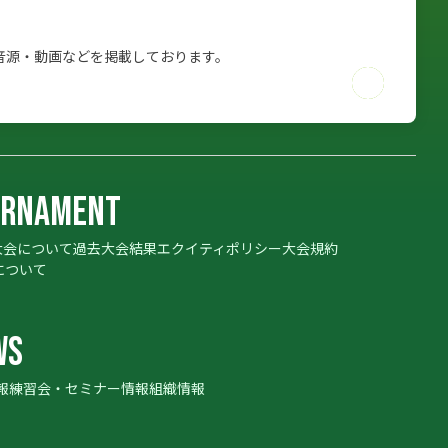
音源・動画などを掲載しております。
URNAMENT
U大会について
過去大会結果
エクイティポリシー
大会規約
URNAMENT
について
WS
報
練習会・セミナー情報
組織情報
WS