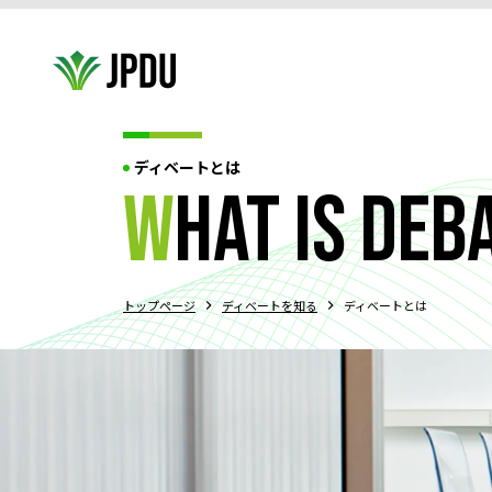
ディベートとは
ABOUT US
w
hat is deb
JPDU加盟団体
役員紹介
代表挨拶
JPDU規約
プライバシ
ABOUT US
TOURNAMENT
トップページ
ディベートを知る
ディベートとは
JPDU大会について
過去大会結果
エクイティポリシー
大
TOURNAMENT
ABOUT DEBATE
ディベートとは?!
3つの競技スタイル
ディベートの始め
ABOUT DEBATE