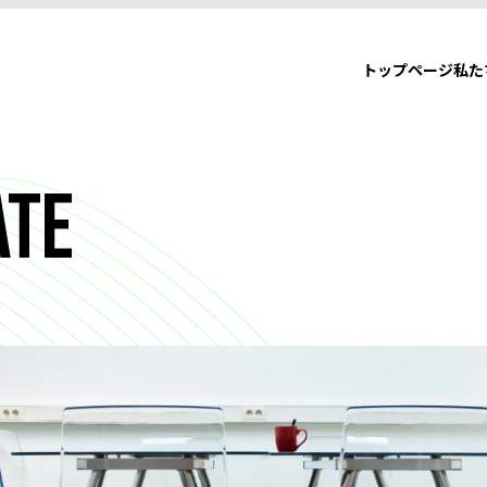
トップページ
私た
トップページ
私た
ate
ーポリシー
会規約
PDMLについて
方
身に付くスキル
コーチ派遣制度