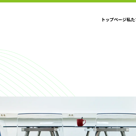
トップページ
私た
トップページ
私た
ーポリシー
会規約
PDMLについて
方
身に付くスキル
コーチ派遣制度