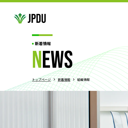
新着情報
ABOUT US
n
ews
JPDU加盟団体
役員紹介
代表挨拶
JPDU規約
プライバシ
ABOUT US
TOURNAMENT
トップページ
新着情報
組織情報
JPDU大会について
過去大会結果
エクイティポリシー
大
TOURNAMENT
ABOUT DEBATE
ディベートとは?!
3つの競技スタイル
ディベートの始め
ABOUT DEBATE