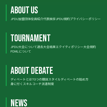
ABOUT US
JPDU加盟団体
役員紹介
代表挨拶
JPDU規約
プライバシーポリシー
ABOUT US
TOURNAMENT
JPDU大会について
過去大会結果
エクイティポリシー
大会規約
TOURNAMENT
PDMLについて
ABOUT DEBATE
ディベートとは?!
3つの競技スタイル
ディベートの始め方
ABOUT DEBATE
身に付くスキル
コーチ派遣制度
NEWS