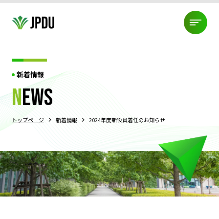
ABOUT US
新着情報
JPDU加盟団体
役員紹介
代表挨拶
JPDU規約
ABOUT US
n
ews
プライバシーポリシー
TOURNAMENT
トップページ
新着情報
2024年度新役員着任のお知らせ
JPDU大会について
過去大会結果
エクイティポリシー
大会規約
TOURNAMENT
PDMLについて
ABOUT DEBATE
ディベートとは?!
3つの競技スタイル
ディベートの始め方
ABOUT DEBATE
身に付くスキル
コーチ派遣制度
NEWS
大会情報
練習会・セミナー情報
組織情報
NEWS