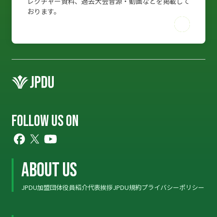
レクチャー資料、過去大会音源・動画などを掲載して
おります。
FOLLOW US ON
ABOUT US
JPDU加盟団体
役員紹介
代表挨拶
JPDU規約
プライバシーポリシー
ABOUT US