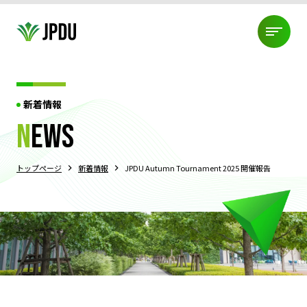
ABOUT US
新着情報
JPDU加盟団体
役員紹介
代表挨拶
JPDU規約
ABOUT US
n
ews
プライバシーポリシー
TOURNAMENT
トップページ
新着情報
JPDU Autumn Tournament 2025 開催報告
JPDU大会について
過去大会結果
エクイティポリシー
大会規約
TOURNAMENT
PDMLについて
ABOUT DEBATE
ディベートとは?!
3つの競技スタイル
ディベートの始め方
ABOUT DEBATE
身に付くスキル
コーチ派遣制度
NEWS
大会情報
練習会・セミナー情報
組織情報
NEWS