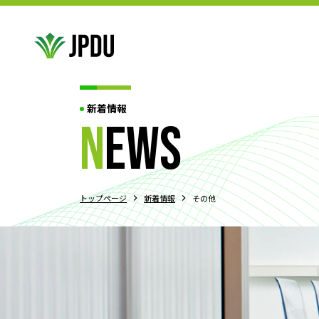
新着情報
ABOUT US
n
ews
JPDU加盟団体
役員紹介
代表挨拶
JPDU規約
プライバシ
ABOUT US
TOURNAMENT
トップページ
新着情報
その他
JPDU大会について
過去大会結果
エクイティポリシー
大
TOURNAMENT
ABOUT DEBATE
ディベートとは?!
3つの競技スタイル
ディベートの始め
ABOUT DEBATE