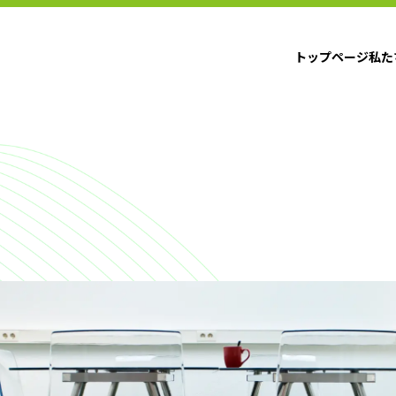
トップページ
私た
トップページ
私た
ーポリシー
会規約
PDMLについて
方
身に付くスキル
コーチ派遣制度